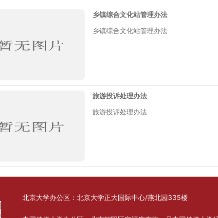
乡镇综合文化站管理办法
乡镇综合文化站管理办法
旅游投诉处理办法
旅游投诉处理办法
北京大学办公区：北京大学正大国际中心/燕北园335楼