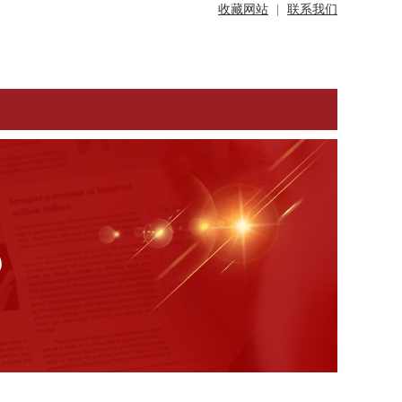
收藏网站
|
联系我们